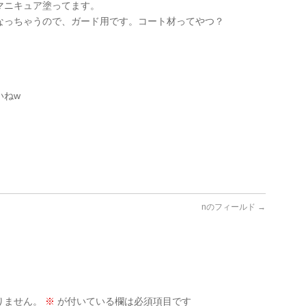
マニキュア塗ってます。
なっちゃうので、ガード用です。コート材ってやつ？
いねw
nのフィールド
→
りません。
※
が付いている欄は必須項目です