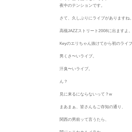
夜中のテンションです。
さて、久しぶりにライブがありますね
高槻JAZZストリート2008に出ますよ
Keyのエリちゃん抜けてから初のライ
男くさ〜いライブ。
汗臭〜いライブ。
ん？
見に来るにならないって？w
まあまぁ、皆さんもご存知の通り、
関西の男前ッて言うたら、
関ジャニかカルメラか…