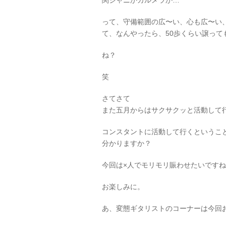
って、守備範囲の広〜い、心も広〜い
て、なんやったら、50歩くらい譲っ
ね？
笑
さてさて
また五月からはサクサクッと活動して
コンスタントに活動して行くというこ
分かりますか？
今回は×人でモリモリ賑わせたいです
お楽しみに。
あ、変態ギタリストのコーナーは今回