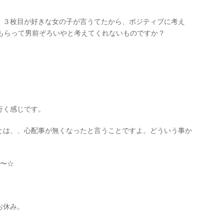
、３枚目が好きな女の子が言うてたから、ポジティブに考え
てもらって男前ぞろいやと考えてくれないものですか？
行く感じです。
とは、、心配事が無くなったと言うことですよ。どういう事か
ね〜☆
お休み。