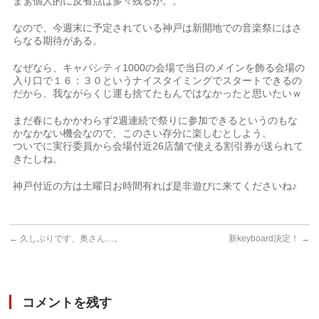
まぁ個人的に反省点は多々残るが。。
なので、今週末に予定されている神戸は新開地での音楽祭にはさ
らなる期待がある。
なぜなら、キャパシティ1000の会場で当日のメインを飾る会場の
入り口で１６：３０というナイスタイミングでスタートできるの
だから、我ながらくじ運も捨てたもんではなかったと思いたいｗ
まだ春にもかかわらず2週連続で祭りに参加できるというのもな
かなかない機会なので、このさい存分に楽しむとしよう。
ついでに実行委員から会場付近26店舗で使える割引券が送られて
きたしね。
神戸付近の方は土曜日お時間有れば是非遊びに来てくださいね♪
←
久しぶりです、奥さん…。
新keyboard決定！
→
コメントを残す