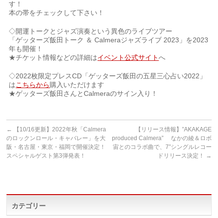
す！
本の帯をチェックして下さい！
◇開運トークとジャズ演奏という異色のライブツアー
「ゲッターズ飯田トーク ＆ Calmeraジャズライブ 2023」を2023
年も開催！
★チケット情報などの詳細は
イベント公式サイト
へ
◇2022枚限定プレスCD「ゲッターズ飯田の五星三心占い2022」
は
こちらから
購入いただけます
★ゲッターズ飯田さんとCalmeraのサイン入り！
←
【10/16更新】2022年秋「Calmera
【リリース情報】”AKAKAGE
のロックンロール・キャバレー」を大
produced Calmera” なかの綾＆ロボ
阪・名古屋・東京・福岡で開催決定！
宙とのコラボ曲で、7”シングルレコー
スペシャルゲスト第3弾発表！
ドリリース決定！
→
カテゴリー