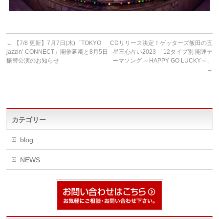
←
【7/8 更新】7月7日(木)「TOKYO
CDリリース決定！ゲッターズ飯田の五
jazzin’ CONNECT」開催延期と8月5日
星三心占い2023 「12タイプ別 開運テ
振替公演のお知らせ
ーマソング ～HAPPY GO LUCKY～」
→
カテゴリー
blog
NEWS