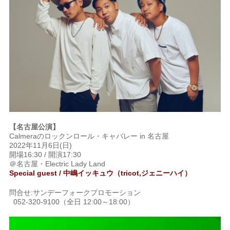
【名古屋公演】
Calmeraのロックンロール・キャバレー in 名古屋
2022年11月6日(日)
開場16:30 / 開演17:30
＠名古屋・Electric Lady Land
Special guest / 中嶋イッキュウ（tricot,ジェニーハイ）
問合せ:サンデーフォークプロモーション
052-320-9100（全日 12:00～18:00）