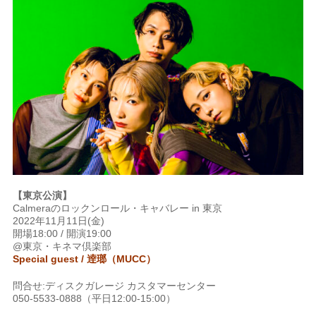
【東京公演】
Calmeraのロックンロール・キャバレー in 東京
2022年11月11日(金)
開場18:00 / 開演19:00
@東京・キネマ倶楽部
Special guest /
逹瑯（MUCC）
問合せ:ディスクガレージ カスタマーセンター
050-5533-0888（平日12:00-15:00）