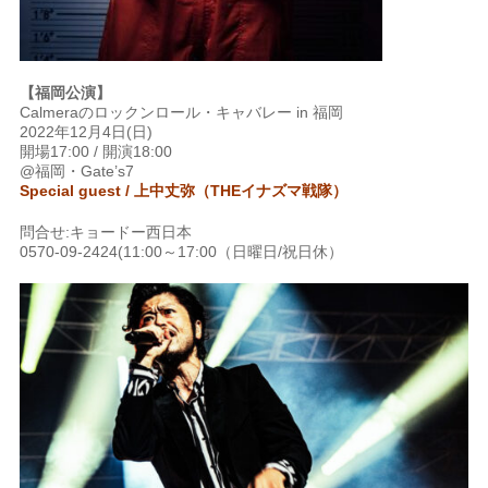
【福岡公演】
Calmeraのロックンロール・キャバレー in 福岡
2022年12月4日(日)
開場17:00 / 開演18:00
@福岡・Gate’s7
Special guest / 上中丈弥（THEイナズマ戦隊）
問合せ:キョードー西日本
0570-09-2424(11:00～17:00（日曜日/祝日休）