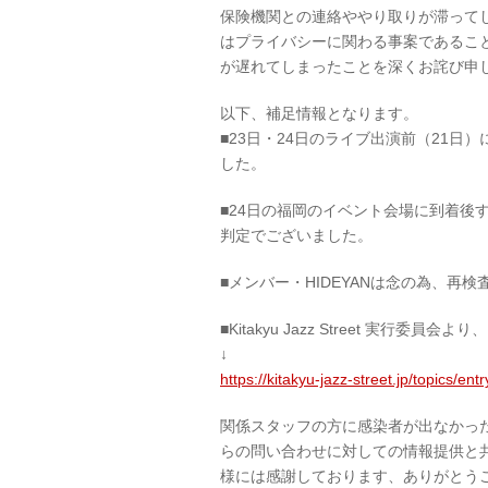
保険機関との連絡ややり取りが滞って
はプライバシーに関わる事案であるこ
が遅れてしまったことを深くお詫び申
以下、補足情報となります。
■23日・24日のライブ出演前（21日
した。
■24日の福岡のイベント会場に到着後
判定でございました。
■メンバー・HIDEYANは念の為、再
■Kitakyu Jazz Street 実
↓
https://kitakyu-jazz-street.jp/topics/ent
関係スタッフの方に感染者が出なかっ
らの問い合わせに対しての情報提供と
様には感謝しております、ありがとう