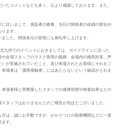
だいたコメントなども多く、心より感謝しております。また、
。
示に従いまして、感染者の療養、当日の関係者の体調の変化や
おります。
いました、関係各位の皆様にも御礼申し上げます。
、24日・北九州でのイベントにおきましては、ガイドラインに沿った
者や会場スタッフのマスク着用の義務、会場内の換気対策、声
ど）が実施されていたこと、及び来場されたお客様にそれをご
、来場者は「濃厚接触者」にはあたらないという確認がとれま
、来場者様と実際接したスタッフの健康状態や検査結果などの
場スタッフはおりませんとのご報告が先ほどございました。
る方は、誠にお手数ですが、かかりつけの医療機関などに一度
げます。