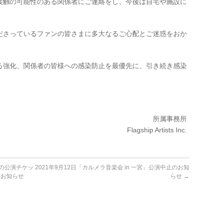
接触の可能性のある関係者にご連絡をし、今後は自宅や施設に
ださっているファンの皆さまに多大なるご心配とご迷惑をおか
。
る強化、関係者の皆様への感染防止を最優先に、引き続き感染
所属事務所
Flagship Artists Inc.
」の公演チケッ
2021年9月12日「カルメラ音楽会 in 一宮」公演中止のお知
のお知らせ
らせ
→