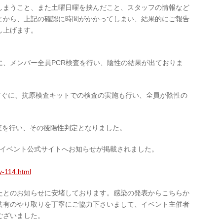
しまうこと、また土曜日曜を挟んだこと、スタッフの情報など
とから、上記の確認に時間がかかってしまい、結果的にご報告
し上げます。
）に、メンバー全員PCR検査を行い、陰性の結果が出ておりま
すぐに、抗原検査キットでの検査の実施も行い、全員が陰性の
検査を行い、その後陽性判定となりました。
行委員会より、イベント公式サイトへお知らせが掲載されました。
ry-114.html
たとのお知らせに安堵しております。感染の発表からこちらか
共有のやり取りを丁寧にご協力下さいまして、イベント主催者
ございました。