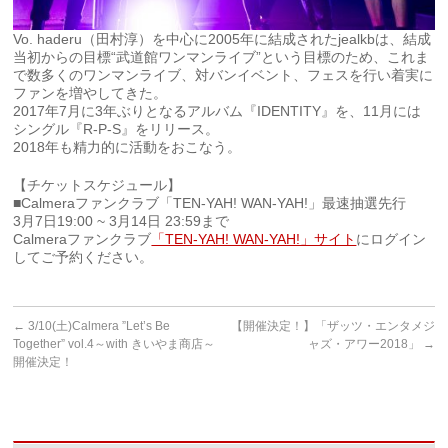
Vo. haderu（田村淳）を中心に2005年に結成された
jeal
kb
は、結成
当初からの目標“武道館ワンマンライブ”
という目標のため、これま
で数多くのワンマンライブ、
対バンイベント、フェスを行い着実に
ファンを増やしてきた。
20
17年7月に3年ぶりとなるアルバム『IDENTITY』を、
11月には
シングル『R-P-S』をリリース。
2018年も精力的に活動をおこなう。
【チケットスケジュール】
■Calmeraファンクラブ「TEN-YAH! WAN-YAH!」最速抽選先行
3月7日19:00 ~ 3月14日 23:59まで
Calmeraファンクラブ
「TEN-YAH! WAN-YAH!」サイト
にログイン
してご予約ください。
←
3/10(土)Calmera ”Let’s Be
【開催決定！】「ザッツ・エンタメジ
Together” vol.4～with きいやま商店～
ャズ・アワー2018」
→
開催決定！