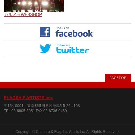
カルメラWEBSHOP
PAGETOP
FLAGSHIP ARTISTS Inc.
〒154-0001 東京都世田谷区池尻3-5-26 #108
TEL:03-6805-3051 FAX:03-6736-0469
Copyright © Calmera & Flagship Artists Inc. All Rights Reserved.