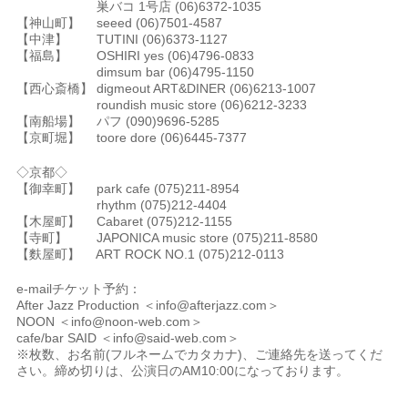
巣バコ 1号店 (06)6372-1035
【神山町】 seeed (06)7501-4587
【中津】 TUTINI (06)6373-1127
【福島】 OSHIRI yes (06)4796-0833
dimsum bar (06)4795-1150
【西心斎橋】 digmeout ART&DINER (06)6213-1007
roundish music store (06)6212-3233
【南船場】 パフ (090)9696-5285
【京町堀】 toore dore (06)6445-7377
◇京都◇
【御幸町】 park cafe (075)211-8954
rhythm (075)212-4404
【木屋町】 Cabaret (075)212-1155
【寺町】 JAPONICA music store (075)211-8580
【麩屋町】 ART ROCK NO.1 (075)212-0113
e-mailチケット予約：
After Jazz Production ＜info@afterjazz.com＞
NOON ＜info@noon-web.com＞
cafe/bar SAID ＜info@said-web.com＞
※枚数、お名前(フルネームでカタカナ)、ご連絡先を送ってくだ
さい。締め切りは、公演日のAM10:00になっております。