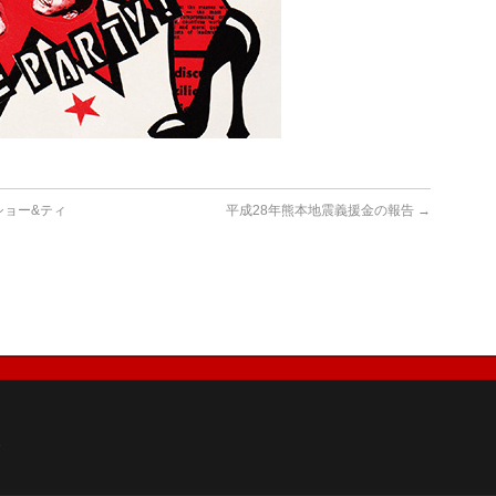
ショー&ティ
平成28年熊本地震義援金の報告
→
8