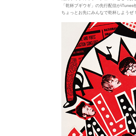
「乾杯ブギウギ」の先行配信がiTunes他
ちょっとお先にみんなで乾杯しようぜ