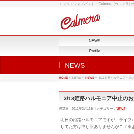
エンタメジャズバンド・Calmera (カルメラ)
NEWS
Profile
NEWS
HOME
»
NEWS »
NEWS
»
3/13姫路ハルモニア中止
3/13姫路ハルモニア中止の
投稿日 : 2011年3月13日 | カテゴリー :
NEWS
明日の姫路ハルモニアですが、ライブ
してた方は申し訳ありませんがご了承