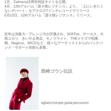
1
月、
Calmera15
周年特設サイトを公開。
4
月、
12th
アルバム『誰そ彼レゾナンス』より、「上にいきたく
ないデパート」をアナログ
7
インチレコードでリリース
5
月
12
日、
12th
アルバム『誰そ彼レゾナンス』リリース。
近年は演奏力・アレンジ力が評価され、SOFFet、サーカス、大
西ユカリ、きいやま商店、モノブライト、THEイナズマ戦隊、
鶴、Negicco、MICOなど、様々なアーティストからのバックバ
ンド・サポート依頼も多数。
西崎ゴウシ伝説
agitator,trumpet,guitar,percussion