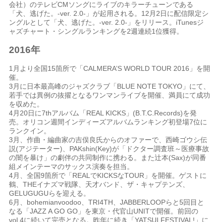
会社）のテレビCMソングにライブのキラーチューンである
「犬、逃げた。-ver. 2.0-」が起用される。12月2日に配信限定シ
ングルとして「犬、逃げた。-ver. 2.0-」をリリース。iTunesジ
ャズチャート・シングルランキングを2週連続1位獲得。
2016年
1月より全国15箇所で「CALMERA’S WORLD TOUR 2016」を開
催。
3月に日本最高峰のジャズクラブ「BLUE NOTE TOKYO」にて、
若手では異例の抜擢となるワンマンライブを開催、満員にて成功
を収めた。
4月20日に7thアルバム「REAL KICKS」(B.T.C.Records)を発
売。オリコン週間インディーズアルバムランキング初登場7位に
ランクイン。
3月、作曲・編曲家の吉俣良氏からのオファーで、西崎ゴウシ伝
説(アジテーター)、PAKshin(Key)が「ドクター調査班～医療事故
の闇を暴け」の劇伴の共同制作に携わる。また辻本(Sax)が同番
組メインテーマのサックス演奏を担当。
4月、全国9箇所で「REALでKICKSなTOUR」を開催。ゲストに
鶴、THEイナズマ戦隊、天才バンド、ザ・キャプテンズ、
GELUGUGUらを迎える。
6月、bohemianvoodoo、TRI4TH、JABBERLOOPらと5回目と
なる「JAZZ A GO GO」を東京・代官山UNITで開催。前回の
vol.4に続いて完売となる。昨年に続き「YATSUI FESTIVAL!」に