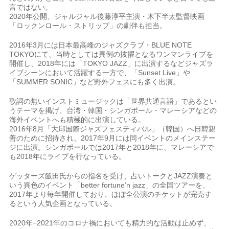
言ではない。
2020年公開、ジャルジャル後藤淳平主演・木下半太監督映画
「ロックンロール・ストリップ」の劇伴も担当。
2016年3月には日本最高峰のジャズクラブ・BLUE NOTE
TOKYOにて、当時としては異例の抜擢となるワンマンライブを
開催し、2018年には「TOKYO JAZZ」に出演するなどジャズラ
イブシーンにおいて活躍する一方で、「Sunset Live」や
「SUMMER SONIC」など野外フェスにも多く出演。
歌詞の無いインストミュージックは「世界共通言語」であるとい
うテーマを掲げ、台湾・韓国・シンガポール・マレーシアなどの
海外イベントへも積極的に出演している。
2016年8月「大邱国際ジャズフェスティバル」（韓国）へ日韓親
善のために招待され、2017年9月には同イベントのメインステー
ジに出演。シンガポールでは2017年と2018年に、マレーシアで
も2018年にライブを行なっている。
ゲッターズ飯田氏からの指名を受け、占いトークとJAZZ演奏と
いう異色のイベント「better fortune’n jazz」の全国ツアーを、
2017年より毎年開催しており、ほぼ全公演のチケットが完売す
るという人気企画となっている。
2020年−2021年のコロナ禍においても精力的な活動は止めず、