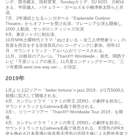
ンヂ、西寺郷太、田村芽実、
Sunday
カミデ、
DJ KOO
、川村ゆ
きえ、半田健人、バチェラー・ガールズ＆小柳津林太郎らと共
演。
7月、2年連続となるシンガポール『Esplanade Outdoor
Theatre』からオファーを受け出演。マレーシア公演も開催し、
1000
人動員。サッポロシティジャズ出演
9月、東京ジャズに初出演。
10
月
NHK
土曜時代ドラマ『ぬけまいる ～女三人伊勢参り～』の
音楽を担当をする吉俣良氏のレコ
―
ディングに参加。同年
12
月、サウンドトラック・アルバムがリリースされる。
11月、10枚目のアルバム「ThanX!!! Worldwide.」発売。関西テ
レビ『千原ジュニアの座王』
11
月度エンディングテーマ
に「三
ツ寺慕情
-west one way ver.-
」が決定。
2019年
1月より上記ツアー「better fortune’ n jazz 2019」が1万5000人
規模に拡大して開催される。
4月、カンテレドラマ「ミナミの帝王 ZERO」の劇伴を担当し、
サウンドトラックもCalmera名義で発売される。
3月~、リリースツアー「ThanX!!! Worldwide Tour 2019」を開
催。
4
月、カンテレドラマ『ミナミの帝王
ZERO
』の劇伴を担当し、
サウンドトラックも
Calmera
名義で発売される。天理市の
PR
大
使を務める辻本美博が奈良県天理市の共同主催による野外音楽フ