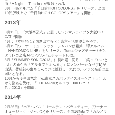
曲「A Night In Tunisia」が収録される。
8月、4thアルバム「千日前HIGH COLORS」をリリース。全国
10箇所以上で「千日前HIGH COLORSツアー」を開催。
2013年
3月15日、「大阪卒業式」と題したワンマンライブを大阪BIG
CATで開催。
4月より本格的に全国進出するべく東京へ活動拠点を移す。
6月19日ワーナーミュージック・ジャパン移籍第一弾アルバム
「HANZOMON LINE」をリリース。iTunesジャズチャート6位、
タワレコ全店J-POPアルバムチャート10位。
8月「SUMMER SONIC2013」に初出場。同月、「笑っていいと
も!」の新企画「アルタでちょんまげ」にメンバーたなせ(Tb)が
出演。番組初の生ちょんまげに挑戦し一気にカルメラの名前は全
国区となる。
10月から冷牟田竜之（ex東京スカパラダイスオーケストラ）氏
から指名を受け、「THE MAN×カルメラ Club Circuit
Tour2013」を開催。
2014年
2月26日に6thアルバム「ゴールデン・バラエティー」(ワーナー
ミュージック・ジャパン)をリリース。全国16箇所で『カルメラ