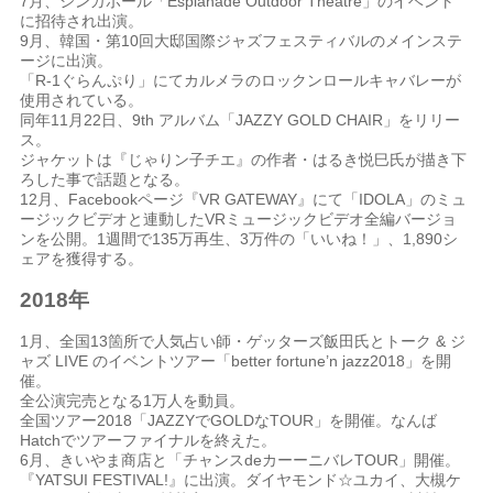
7月、シンガポール「Esplanade Outdoor Theatre」のイベント
に招待され出演。
9月、韓国・第10回大邸国際ジャズフェスティバルのメインステ
ージに出演。
「R-1ぐらんぷり」にてカルメラのロックンロールキャバレーが
使用されている。
同年11月22日、9th アルバム「JAZZY GOLD CHAIR」をリリー
ス。
ジャケットは『じゃりン子チエ』の作者・はるき悦巳氏が描き下
ろした事で話題となる。
12
月、
Facebook
ページ『
VR GATEWAY
』にて「
IDOLA
」のミュ
ージックビデオと連動した
VR
ミュージックビデオ全編バージョ
ンを公開。
1
週間で
135
万再生、
3
万件の「いいね！」、
1,890
シ
ェアを獲得する。
2018年
1月、全国13箇所で人気占い師・ゲッターズ飯田氏とトーク & ジ
ャズ LIVE のイベントツアー「better fortune’n jazz2018」を開
催。
全公演完売となる1万人を動員。
全国ツアー
2018
「
JAZZY
で
GOLD
な
TOUR
」を開催。なんば
Hatch
でツアーファイナルを終えた。
6
月、きいやま商店と「チャンス
de
カーーニバレ
TOUR
」開催。
『
YATSUI FESTIVAL!
』に出演。ダイヤモンド☆ユカイ、大槻ケ