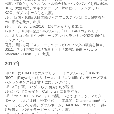
出演。恒例となったスペシャル歌合戦のバックバンドを務め松本
伊代、六角精児、マキタスポーツ、片桐仁(ラーメンズ)、DJ
KOO、ダブルネームらと共演。
8月、韓国・第9回大邸国際ジャズフェスティバルに日韓交流た
めに招待を受け、出演。
9月、「Sunset Live2016」に6年連続となる出場。
12月7日、10周年記念/8thアルバム「THE PARTY!」をリリー
ス。オリコン週間インディーズアルバムランキング初登場6位に
ランクイン。
同月、回転寿司「スシロー」のテレビCMソングの演奏を担当。
BS11、テレビ神奈川など5局ネット「未来定番曲〜Future
Standard～Push！」に出演。
2017年
5月10日にTRI4THとのスプリット・ミニアルバム「HORNS
RIOT」(Playwright)をリリース。オリコン週間インディーズアル
バムランキング初登場10位にランクイン。
5月13日に西井”いがっちょ”啓介(Dr)が脱退。
5月にバンド名表記を「Calmera」に変更する。
6
月『
YATSUI FESTIVAL!
』に出演。いとうせいこう、マキタス
ポーツ、しまおまほ、松本伊代、川本真琴、
Charisma.com
いつ
か、ぱいぱいでか美、ダブルネーム、
JAGUAR
、エロメン一徹
&
月野帯人、バチェラーガールズらと共演。