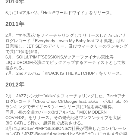
2010年
5月に1stアルバム「Hello!!ワールドワイド」をリリース。
2011年
2月、“マキ凛花”をフィーチャリングしてリリースした7inchアナ
ログレコード「Everybody Loves My Baby feat.マキ凛花」は即
日完売し、JET SETのデイリー、及びウィークリーのランキング
で共に1位を獲得。
6月、SOIL&“PIMP”SESSIONSがツアーファイナル恵比寿
LIQUIDROOM公演にてピックアップするアーティストとして抜
擢される。
7月、2ndアルバム「KNACK IS THE KETCHUP」をリリース。
2012年
2月、JAZZシンガー“akiko”をフィーチャリングした、7inchアナ
ログレコード「Choo Choo Ch’Boogie feat. akiko」がJET SETの
ランキングでデイリー&ウィークリー共に1位を再び獲得。
同月、初の全曲カバーの3rdアルバム「MIX MODERN
COVERS!」をリリース。その発売記念ワンマンライブを大阪
BIG CATにて行い、超満員で成功させる。
3月にはSOIL&“PIMP”SESSIONSの社長が選曲したコンピレーシ
ョンCD「JPJZ-Beautiful selected by SHACHO」にカルメラの楽