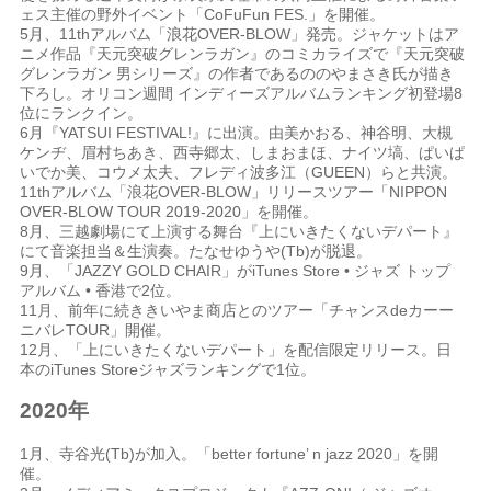
ェス主催の野外イベント「
CoFuFun FES.
」を開催。
5
月、
11th
アルバム「浪花
OVER-BLOW
」発売。
ジャケットはア
ニメ作品『天元突破グレンラガン』のコミカライズで『天元突破
グレンラガン 男シリーズ』の作者であるののやまさき氏が描き
下ろし。オリコン週間 インディーズアルバムランキング初登場
8
位にランクイン。
6
月『
YATSUI FESTIVAL!
』に出演。由美かおる、神谷明、大槻
ケンヂ、眉村ちあき、西寺郷太、しまおまほ、ナイツ塙、ぱいぱ
いでか美、コウメ太夫、フレディ波多江（
GUEEN
）らと共演。
11th
アルバム「浪花
OVER-BLOW
」リリースツアー「
NIPPON
OVER-BLOW TOUR 2019-2020
」を開催。
8
月、三越劇場にて上演する舞台『上にいきたくないデパート』
にて音楽担当＆生演奏。たなせゆうや
(Tb)
が脱退。
9月、「
JAZZY GOLD CHAIR
」が
iTunes Store •
ジャズ
トップ
アルバム
•
香港で
2
位。
11
月、前年に続ききいやま商店とのツアー「チャンス
de
カーー
ニバレ
TOUR
」開催。
12
月、「上にいきたくないデパート」を配信限定リリース。日
本の
iTunes Store
ジャズランキングで
1
位。
2020年
1
月、寺谷光
(Tb)
が加入。
「
better fortune’ n jazz 2020
」を開
催。