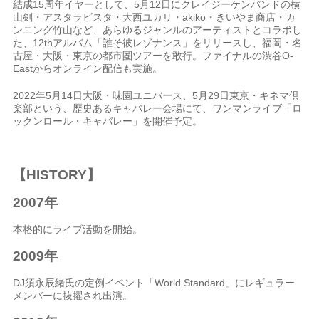
結成15周年イヤーとして、5月12日にクレイジーケンバンドの横
山剣・アスタラビスタ・大西ユカリ・akiko・きいやま商店・カ
ンニング竹山など、あらゆるジャンルのアーティストとコラボし
た、12thアルバム「誰そ彼レゾナンス」をリリースし、福岡・名
古屋・大阪・東京の都市圏ツアーを敢行。ファイナルの渋谷O-
Eastからオンライン配信も実施。
2022年5月14日大阪・味園ユニバース、5月29日東京・キネマ倶
楽部という、歴史あるキャバレー会場にて、ワンマンライブ「ロ
ックンロール・キャバレー」を開催予定。
【HISTORY】
2007年
本格的にライブ活動を開始。
2009年
DJ須永辰緒氏の定例イベント「World Standard」にレギュラー
メンバーに抜擢され出演。