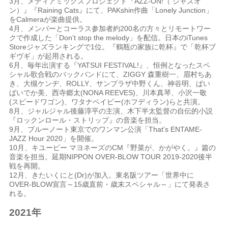
3
月、メディアミックスプロジェクト『
AZZ-ON!
（
ジャズオ
ン）』『
Raining Cats
』にて、
PAKshin
作曲「
Lonely Junction
」
を
Calmera
が楽曲提供。
4
月、メンバーとコーラス参加者約
200
名の方々とリモートワー
クで作成した「
Don’t stop the melody
」を配信。日本の
iTunes
Store
ジャズランキングで
1
位。『鶴瓶の家族に乾杯』で「乾杯ブ
ギヴギ」が起用される。
6
月、毎年出演する『
YATSUI FESTIVAL!
』、恒例となったスペ
シャル歌合戦のバックバンドにて、
ZIGGY
森重樹一、眉村ちあ
き、大槻ケンヂ、
ROLLY
、サンプラザ中野くん、神谷明、ぱい
ぱいでか美、西寺郷太
(NONA REEVES)
、川本真琴、小沢一敬
(
スピードワゴン
)
、ワタナベイビー
(
ホフディラン
)
らと共演。
8
月、ジャルジャル後藤淳平の主演、木下半太監督の自伝的小説
『ロックンロール・ストリップ』の音楽を担当。
9
月、ブルーノート東京でのワンマン公演「
That’s ENTAME-
JAZZ Hour 2020
」を開催。
10
月、キユーピー マヨネーズの
CM
『野菜が、かがやく。』篇の
音楽を担当。
延期
NIPPON OVER-BLOW TOUR 2019-2020
後半
戦を再開。
12
月、きたいくにと
(Dr)
が加入。東名阪ツアー「世界中に
OVER-BLOW
宣言～
15
歳直前・歳末スペシャル～」にて発表さ
れる。
2021
年