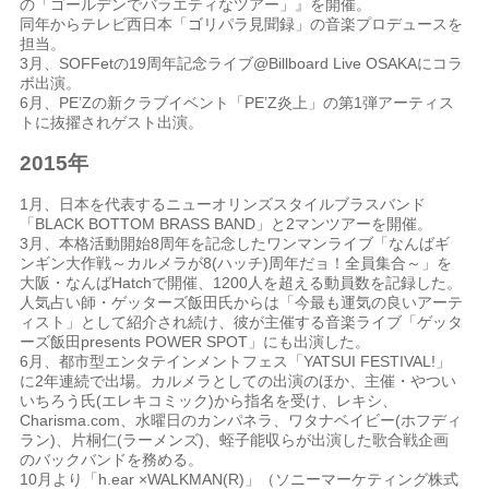
の「ゴールデンでバラエティなツアー」』を開催。
同年からテレビ西日本「ゴリパラ見聞録」の音楽プロデュースを
担当。
3月、SOFFetの19周年記念ライブ@Billboard Live OSAKAにコラ
ボ出演。
6月、PE’Zの新クラブイベント「PE’Z炎上」の第1弾アーティス
トに抜擢されゲスト出演。
2015年
1月、日本を代表するニューオリンズスタイルブラスバンド
「BLACK BOTTOM BRASS BAND」と2マンツアーを開催。
3月、本格活動開始8周年を記念したワンマンライブ「なんばギ
ンギン大作戦～カルメラが8(ハッチ)周年だョ！全員集合～」を
大阪・なんばHatchで開催、1200人を超える動員数を記録した。
人気占い師・ゲッターズ飯田氏からは「今最も運気の良いアーテ
ィスト」として紹介され続け、彼が主催する音楽ライブ「ゲッタ
ーズ飯田presents POWER SPOT」にも出演した。
6月、都市型エンタテインメントフェス「YATSUI FESTIVAL!」
に2年連続で出場。カルメラとしての出演のほか、主催・やつい
いちろう氏(エレキコミック)から指名を受け、レキシ、
Charisma.com、水曜日のカンパネラ、ワタナベイビー(ホフディ
ラン)、片桐仁(ラーメンズ)、蛭子能収らが出演した歌合戦企画
のバックバンドを務める。
10月より「h.ear ×WALKMAN(R)」（ソニーマーケティング株式