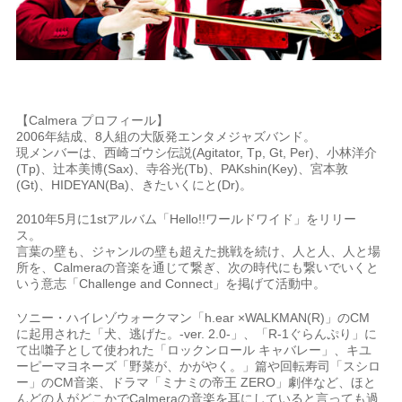
【Calmera プロフィール】
2006年結成、8人組の大阪発エンタメジャズバンド。
現メンバーは、西崎ゴウシ伝説(Agitator, Tp, Gt, Per)、小林洋介
(Tp)、辻本美博(Sax)、寺谷光(Tb)、PAKshin(Key)、宮本敦
(Gt)、HIDEYAN(Ba)、きたいくにと(Dr)。
2010年5月に1stアルバム「Hello!!ワールドワイド」をリリー
ス。
言葉の壁も、ジャンルの壁も超えた挑戦を続け、人と人、人と場
所を、Calmeraの音楽を通じて繋ぎ、次の時代にも繋いでいくと
いう意志「Challenge and Connect」を掲げて活動中。
ソニー・ハイレゾウォークマン「h.ear ×WALKMAN(R)」のCM
に起用された「犬、逃げた。-ver. 2.0-」、「R-1ぐらんぷり」に
て出囃子として使われた「ロックンロール キャバレー」、キユ
ーピーマヨネーズ「野菜が、かがやく。」篇や回転寿司「スシロ
ー」のCM音楽、ドラマ「ミナミの帝王 ZERO」劇伴など、ほと
んどの人がどこかでCalmeraの音楽を耳にしていると言っても過