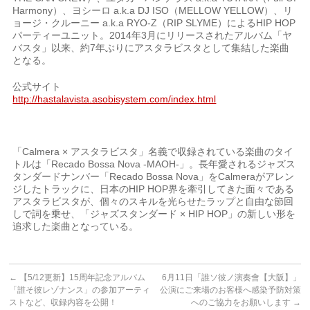
Harmony）、ヨシーロ a.k.a DJ ISO（MELLOW YELLOW）、リ
ョージ・クルーニー a.k.a RYO-Z（RIP SLYME）によるHIP HOP
パーティーユニット。2014年3月にリリースされたアルバム「ヤ
バスタ」以来、約7年ぶりにアスタラビスタとして集結した楽曲
となる。
公式サイト
http://hastalavista.asobisystem.com/index.html
「Calmera × アスタラビスタ」名義で収録されている楽曲のタイ
トルは「Recado Bossa Nova -MAOH-」。長年愛されるジャズス
タンダードナンバー「Recado Bossa Nova」をCalmeraがアレン
ジしたトラックに、日本のHIP HOP界を牽引してきた面々である
アスタラビスタが、個々のスキルを光らせたラップと自由な節回
しで詞を乗せ、「ジャズスタンダード × HIP HOP」の新しい形を
追求した楽曲となっている。
←
【5/12更新】15周年記念アルバム
6月11日「誰ソ彼ノ演奏會【大阪】」
「誰そ彼レゾナンス」の参加アーティ
公演にご来場のお客様へ感染予防対策
ストなど、収録内容を公開！
へのご協力をお願いします
→