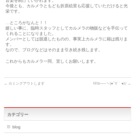
音楽を続けていかれます。
今後とも、カルメラともども折原絵里も応援していただけると光
栄です。
…ところがなんと！！
嬉しい事に、臨時スタッフとしてカルメラの物販などを手伝って
くれることになりました。
メンバーとしては脱退したものの、事実上カルメラに籍は残りま
す。
なので、ブログなどはそのまま引き続き残します。
これからもカルメラ一同、宜しくお願いします。
←
カミングアウトします
ｷﾀｺﾚ—–ヽ(●´∀｀●)ﾉ
→
カテゴリー
blog