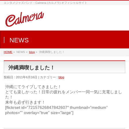
エンタメジャズバンド・Calmera (カルメラ) オフィシャルサイト
NEWS
HOME
»
NEWS »
blog
»
沖縄満喫しました！
沖縄満喫しました！
投稿日 : 2011年6月16日 | カテゴリー :
blog
沖縄にてライブしてきました！
とても楽しかった！日常の疲れをメンバー一同一気に充電しまし
た！
来年も必ず行きます！
[flickrset id=”72157626847842607″ thumbnail=”medium”
photos=”” overlay=”true” size=”large”]