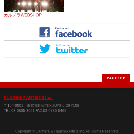
カルメラWEBSHOP
PAGETOP
FLAGSHIP ARTISTS Inc.
〒154-0001 東京都世田谷区池尻3-5-26 #108
TEL:03-6805-3051 FAX:03-6736-0469
Copyright © Calmera & Flagship Artists Inc. All Rights Reserved.